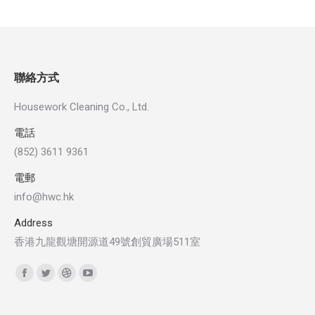
聯絡方式
Housework Cleaning Co., Ltd.
電話
(852) 3611 9361
電郵
info@hwc.hk
Address
香港九龍觀塘開源道49號創貿廣場511室
Find us on:
Facebook
Twitter
Dribbble
YouTube
page
page
page
page