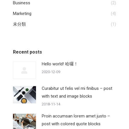
Business
(2)
Marketing
(4)
未分類
(1)
Recent posts
Hello world! 哈囉！
2020-12-09
Curabitur ut felis vel mi finibus – post
with text and image blocks
2018-11-14
Proin accumsan lorem amet justo –
post with colored quote blocks