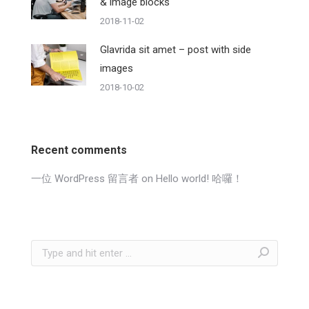
& image blocks
2018-11-02
Glavrida sit amet – post with side
images
2018-10-02
Recent comments
一位 WordPress 留言者
on
Hello world! 哈囉！
Search: