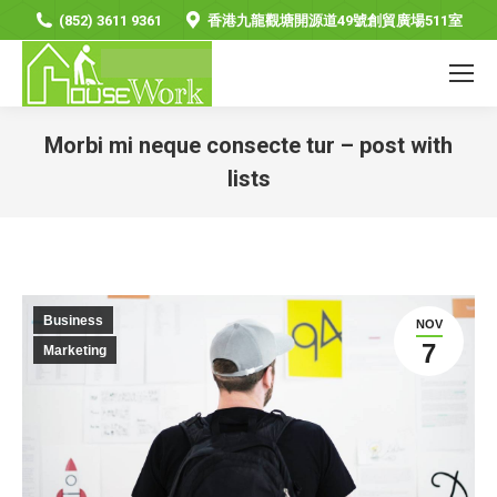
(852) 3611 9361
香港九龍觀塘開源道49號創貿廣場511室
Morbi mi neque consecte tur – post with
lists
You are here:
Business
NOV
7
Marketing