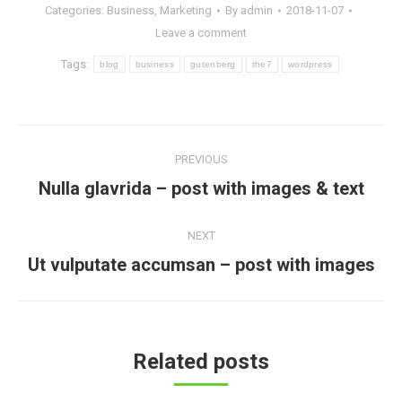
Categories:
Business
,
Marketing
By
admin
2018-11-07
Leave a comment
Tags:
blog
business
gutenberg
the7
wordpress
Post
PREVIOUS
navigation
Previous
Nulla glavrida – post with images & text
post:
NEXT
Next
Ut vulputate accumsan – post with images
post:
Related posts